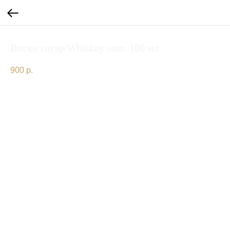
Виски сауэр/Whiskey sour, 100 мл
900
р.