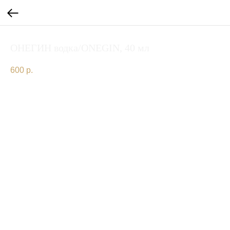
ОНЕГИН водка/ONEGIN, 40 мл
600
р.